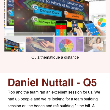
Quiz thématique à distance
Daniel Nuttall - Q5
F
vent
Rob and the team ran an excellent session for us. We
Fue
o,
had 85 people and we’re looking for a team building
perf
session on the beach and raft building fit the bill. A
Repe