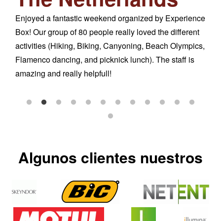
Enjoyed a fantastic weekend organized by Experience
We w
Box! Our group of 80 people really loved the different
som
e.
activities (Hiking, Biking, Canyoning, Beach Olympics,
orga
 our
Flamenco dancing, and picknick lunch). The staff is
and 
amazing and really helpfull!
Envi
in
Algunos clientes nuestros