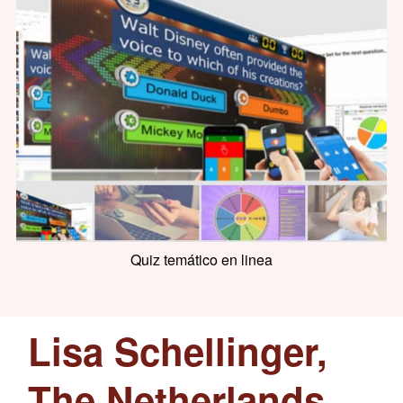
Quiz temático en linea
Lisa Schellinger,
H
The Netherlands
K