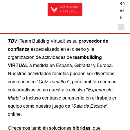
en
Pasar
es
al
fr
contenido
principal
Main
TBV
(Team Building Virtual) es su
proveedor de
confianza
especializado en el diseño y la
navigation
organización de actividades de
teambuilding
VIRTUAL
a medida en España, Gibraltar y Europa.
Nuestras actividades remotas pueden ser divertidas,
como nuestro "
Quiz Temático
", pero también ser más
colaborativas como nuestra exclusiva "
Experiencia
Marte
" o incluso centrarse puramente en el trabajo en
equipo como nuestro juego de "
Sala de Escape
"
online.
Ofrecemos también soluciones
h
í
bridas
, que