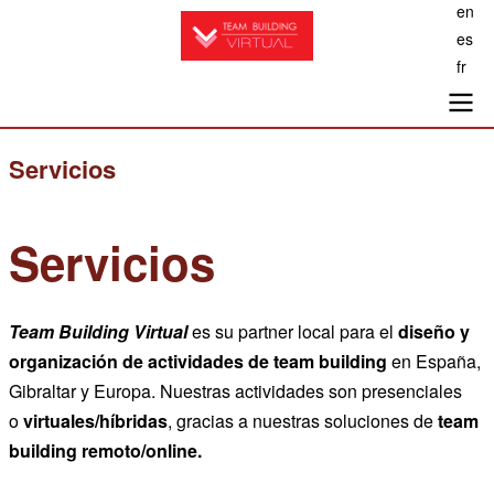
en
Pasar
es
al
fr
contenido
principal
Main
Servicios
navigation
Servicios
Team Building Virtual
es su partner local para el
diseño y
organización de actividades de team building
en España,
Gibraltar y Europa. Nuestras actividades son presenciales
o
virtuales/
híbridas
, gracias a nuestras soluciones de
team
building remoto/online.